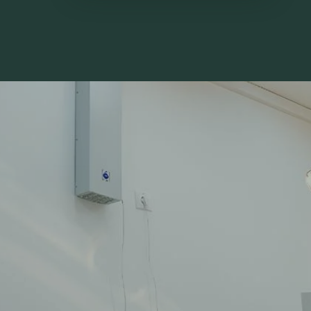
Стоматология
бульваре