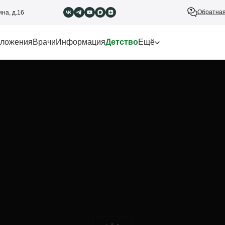
Обратная
ина, д.16
ложения
Врачи
Информация
Детство
Ещё