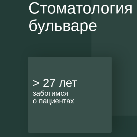
Стоматология
бульваре
испра
> 27 лет
в ран
орт
заботимся
о пациентах
пла