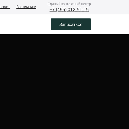
Eдиный контактный центр
 связь
Все клиники
+7 (495) 012-51-15
Записаться