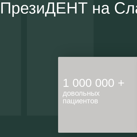
 ПрезиДЕНТ на Сл
вление прикуса
1 000 000 +
нем возрасте
о-
довольных
пациентов
стины