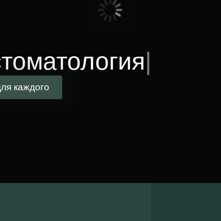
томатология
высок
для каждого