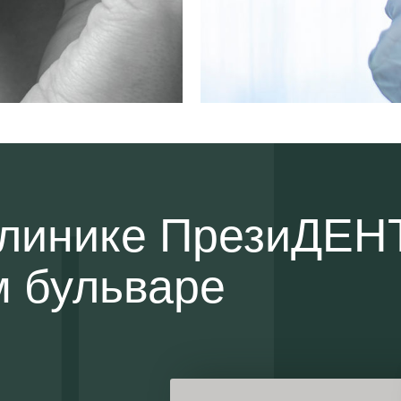
 клинике ПрезиДЕН
м бульваре