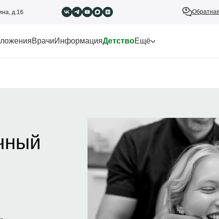
Обратная
ина, д.16
ложения
Врачи
Информация
Детство
Ещё
чный