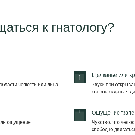
щаться к гнатологу?
Щелканье или хр
области челюсти или лица.
Звуки при открыва
сопровождаться д
Ощущение "запер
 или ощущение
Чувство, что челюс
свободно двигатьс