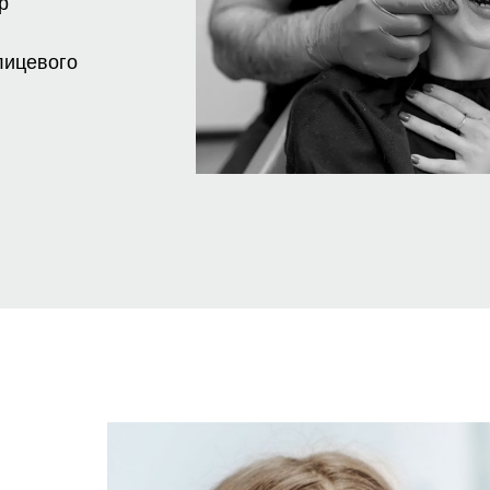
р
лицевого