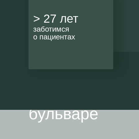
испра
> 27 лет
в ран
орт
заботимся
о пациентах
пла
Гнатология в 
ПрезиДЕНТ на
бульваре