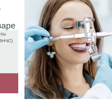
е
варе
оты
ВНЧС)