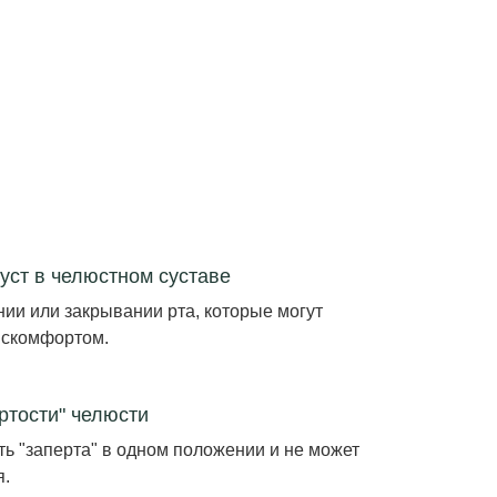
уст в челюстном суставе
нии или закрывании рта, которые могут
искомфортом.
тости" челюсти
ть "заперта" в одном положении и не может
я.