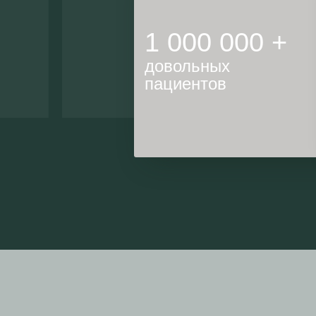
вление прикуса
1 000 000 +
нем возрасте
о-
довольных
пациентов
стины
клинике
 Славянском