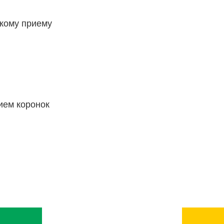
скому приему
ием коронок