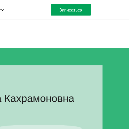
ё
Записаться
а Кахрамоновна