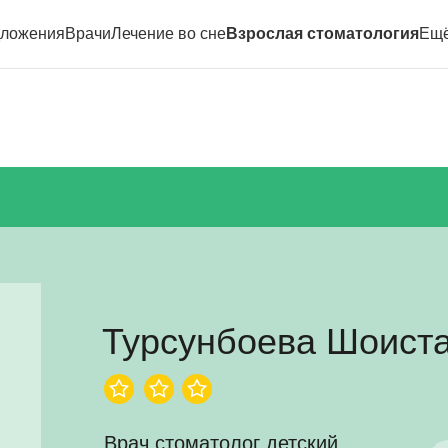
ложения
Врачи
Лечение во сне
Взрослая стоматология
Ещ
Турсунбоева Шоист
Врач стоматолог детский